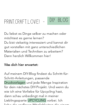
DIY BLOG
PRINT.CRAFT.LOVE! -
Du liebst es Dinge selber zu machen oder
möchtest es gerne lernen?
Du bist vielseitig interessiert und kannst dir
gut vorstellen mit ganz unterschiedlichen
Materialien und Techniken zu arbeitem?
Dann herzlich Willkommen hier!
Was dich hier erwartet:
Auf meinem DIY-Blog findest du Schritt-für-
Schritt-Anleitungen, passende
Druckvorlagen
und jede Menge Inspiration
für dein nächstes DIY-Projekt. Und wenn du
wie ich eine Vorliebe für Upcycling hast,
dann schau unbedingt mal in meiner
Lieblingssparte
UPCYCLING
vorbei. Ich
liebe die endlosen Möglichkeiten die einem